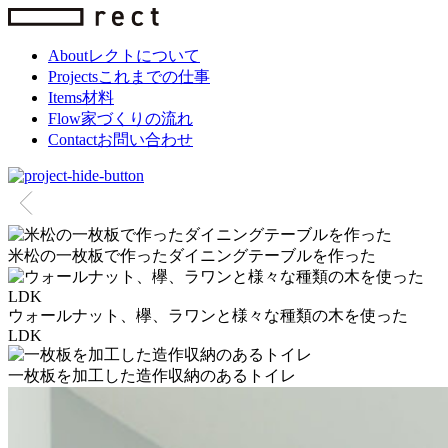
About
レクトについて
Projects
これまでの仕事
Items
材料
Flow
家づくりの流れ
Contact
お問い合わせ
米松の一枚板で作ったダイニングテーブルを作った
ウォールナット、欅、ラワンと様々な種類の木を使った
LDK
一枚板を加工した造作収納のあるトイレ