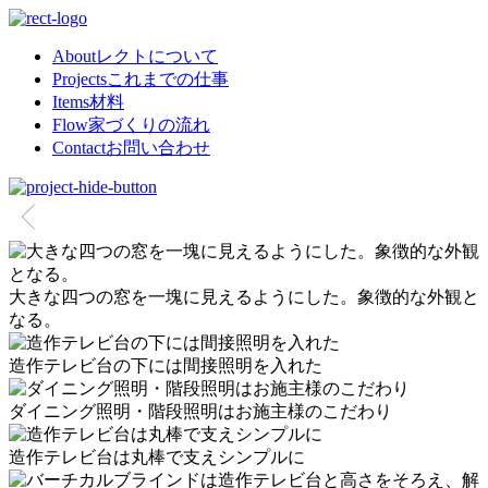
About
レクトについて
Projects
これまでの仕事
Items
材料
Flow
家づくりの流れ
Contact
お問い合わせ
大きな四つの窓を一塊に見えるようにした。象徴的な外観と
なる。
造作テレビ台の下には間接照明を入れた
ダイニング照明・階段照明はお施主様のこだわり
造作テレビ台は丸棒で支えシンプルに