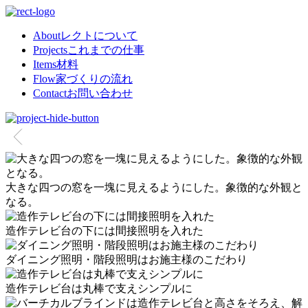
About
レクトについて
Projects
これまでの仕事
Items
材料
Flow
家づくりの流れ
Contact
お問い合わせ
大きな四つの窓を一塊に見えるようにした。象徴的な外観と
なる。
造作テレビ台の下には間接照明を入れた
ダイニング照明・階段照明はお施主様のこだわり
造作テレビ台は丸棒で支えシンプルに