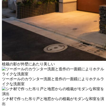
植栽の影が外壁にあたり美しい
ツーボールのカウンター洗面と造作の一面鏡によりホテルラ
イクな洗面室
シナ材で作った吊り戸と地窓からの植栽がモダンな和室を演
出