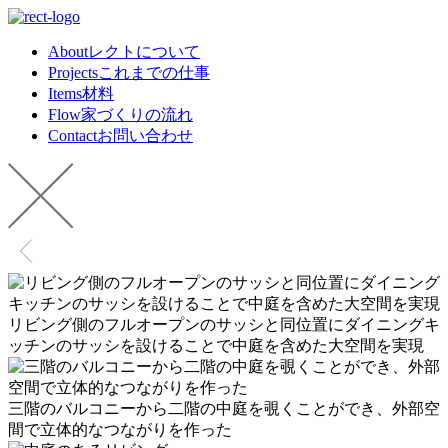
About
レクトについて
Projects
これまでの仕事
Items
材料
Flow
家づくりの流れ
Contact
お問い合わせ
リビング側のフルオープンのサッシと同位置にダイニングキ
ッチンのサッシを設けることで中庭を含めた大空間を実現
三階のバルコニーから二階の中庭を覗くことができ、外部空
間で立体的なつながりを作った