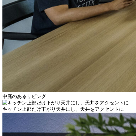
中庭のあるリビング
キッチン上部だけ下がり天井にし、天井をアクセントに