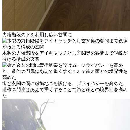
力桁階段の下を利用し広い玄関に
木製の力桁階段をアイキャッチとし玄関奥の客間まで視線が
抜ける構成の玄関
街と玄関の間に緩衝地帯を設ける。プライバシーを高めた。
造作の門扉はあえて重くすることで街と家との境界性を高め
た