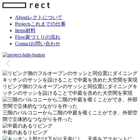
About
レクトについて
Projects
これまでの仕事
Items
材料
Flow
家づくりの流れ
Contact
お問い合わせ
リビング側のフルオープンのサッシと同位置にダイニングキ
ッチンのサッシを設けることで中庭を含めた大空間を実現
三階のバルコニーから二階の中庭を覗くことができ、外部空
間で立体的なつながりを作った
中庭のあるリビング