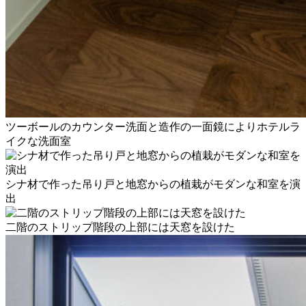
ツーボールのカウンター洗面と造作の一面鏡によりホテルラ
イクな洗面室
シナ材で作った吊り戸と地窓からの植栽がモダンな和室を演
出
二階のストリップ階段の上部には天窓を設けた