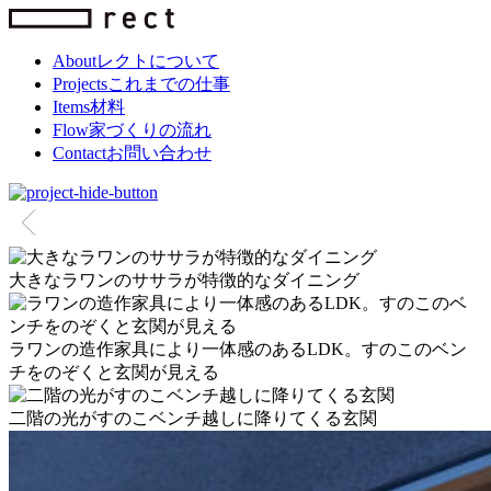
About
レクトについて
Projects
これまでの仕事
Items
材料
Flow
家づくりの流れ
Contact
お問い合わせ
大きなラワンのササラが特徴的なダイニング
ラワンの造作家具により一体感のあるLDK。すのこのベン
チをのぞくと玄関が見える
二階の光がすのこベンチ越しに降りてくる玄関