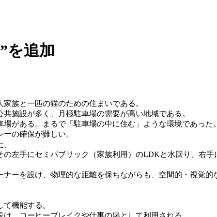
庭”を追加
人家族と一匹の猫のための住まいである。
公共施設が多く、月極駐車場の需要が高い地域である。
車場がある。まるで「駐車場の中に住む」ような環境であった
シーの確保が難しい。
た。
その左手にセミパブリック（家族利用）のLDKと水回り、右手
ーナーを設け、物理的な距離を保ちながらも、空間的・視覚的
。
して機能する。
設け、コーヒーブレイクや仕事の場として利用される。