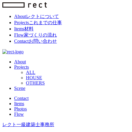
About
レクトについて
Projects
これまでの仕事
Items
材料
Flow
家づくりの流れ
Contact
お問い合わせ
About
Projects
ALL
HOUSE
OTHERS
Scene
Contact
Items
Photos
Flow
レクト一級建築士事務所