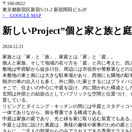
〒160-0022
東京都新宿区新宿5-11-2 新宿岡田ビル2F
> GOOGLE MAP
新しいProject”個と家と族と
2024.12.21
家族とは「家」と「族」、家庭とは「家」と「庭」。
個人と家族、そして地域の在り方を「庭」と共に考えた、四
敷地は甲府駅から徒歩15分。周辺には市役所や警察署などの
本敷地の東と南には大きな駐車場があり、西側にも隣地の駐
朝夕の車の出入りも多く、外に開いた家とするにはプライバ
そこで、住まいの中心に中庭を設け、内に開かれた構成とし
玄関は外部との結節点としてパブリックな空間と位置づけ、
置している。
リビングとダイニング・キッチンの間には中庭とスタディコ
一体でありながら、個を尊重できる構成である。
中庭は家族の庭であり、光と緑を家に取り込む装置でもある
中庭とは別に設けた裏庭は、奥様の趣味や家事のための庭と
さらに、ご主人の部屋からのみアクセスできる専用テラスを